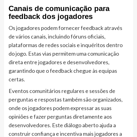
Canais de comunicação para
feedback dos jogadores
Os jogadores podem fornecer feedback através
de vários canais, incluindo fóruns oficiais,
plataformas de redes sociais e inquéritos dentro
do jogo. Estas vias permitem uma comunicação
direta entre jogadores e desenvolvedores,
garantindo que o feedback chegue às equipas
certas.
Eventos comunitários regulares e sessões de
perguntas e respostas também são organizados,
onde os jogadores podem expressar as suas
opiniões e fazer perguntas diretamente aos
desenvolvedores. Este diálogo aberto ajuda a
construir confiança e incentiva mais jogadores a