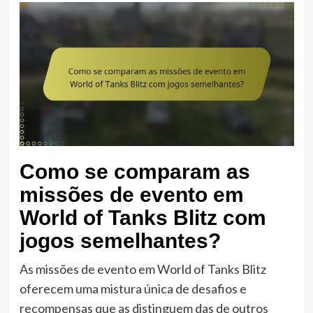
Como se comparam as
missões de evento em
World of Tanks Blitz com
jogos semelhantes?
As missões de evento em World of Tanks Blitz
oferecem uma mistura única de desafios e
recompensas que as distinguem das de outros