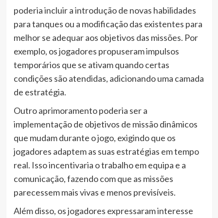
poderia incluir a introdução de novas habilidades
para tanques ou a modificação das existentes para
melhor se adequar aos objetivos das missões. Por
exemplo, os jogadores propuseram impulsos
temporários que se ativam quando certas
condições são atendidas, adicionando uma camada
de estratégia.
Outro aprimoramento poderia ser a
implementação de objetivos de missão dinâmicos
que mudam durante o jogo, exigindo que os
jogadores adaptem as suas estratégias em tempo
real. Isso incentivaria o trabalho em equipa e a
comunicação, fazendo com que as missões
parecessem mais vivas e menos previsíveis.
Além disso, os jogadores expressaram interesse