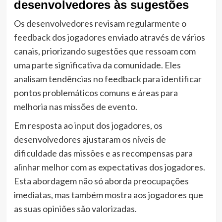
desenvolvedores às sugestões
Os desenvolvedores revisam regularmente o
feedback dos jogadores enviado através de vários
canais, priorizando sugestões que ressoam com
uma parte significativa da comunidade. Eles
analisam tendências no feedback para identificar
pontos problemáticos comuns e áreas para
melhoria nas missões de evento.
Em resposta ao input dos jogadores, os
desenvolvedores ajustaram os níveis de
dificuldade das missões e as recompensas para
alinhar melhor com as expectativas dos jogadores.
Esta abordagem não só aborda preocupações
imediatas, mas também mostra aos jogadores que
as suas opiniões são valorizadas.