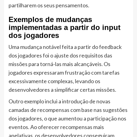
partilharem os seus pensamentos.
Exemplos de mudanças
implementadas a partir do input
dos jogadores
Uma mudança notável feita a partir do feedback
dos jogadores foi o ajuste dos requisitos das
missões para torná-las mais alcançáveis. Os
jogadores expressaram frustração com tarefas
excessivamente complexas, levando os
desenvolvedores a simplificar certas missões.
Outro exemplo inclui a introdução de novas
camadas de recompensas com base nas sugestões
dos jogadores, o que aumentou a participação nos
eventos. Ao oferecer recompensas mais
apelativas, os desenvolvedores conseguiram