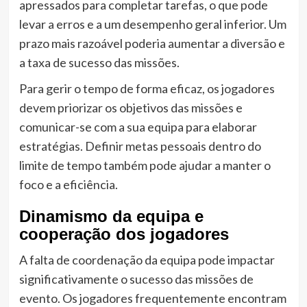
apressados para completar tarefas, o que pode
levar a erros e a um desempenho geral inferior. Um
prazo mais razoável poderia aumentar a diversão e
a taxa de sucesso das missões.
Para gerir o tempo de forma eficaz, os jogadores
devem priorizar os objetivos das missões e
comunicar-se com a sua equipa para elaborar
estratégias. Definir metas pessoais dentro do
limite de tempo também pode ajudar a manter o
foco e a eficiência.
Dinamismo da equipa e
cooperação dos jogadores
A falta de coordenação da equipa pode impactar
significativamente o sucesso das missões de
evento. Os jogadores frequentemente encontram