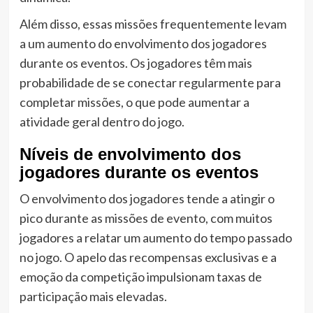
Além disso, essas missões frequentemente levam
a um aumento do envolvimento dos jogadores
durante os eventos. Os jogadores têm mais
probabilidade de se conectar regularmente para
completar missões, o que pode aumentar a
atividade geral dentro do jogo.
Níveis de envolvimento dos
jogadores durante os eventos
O envolvimento dos jogadores tende a atingir o
pico durante as missões de evento, com muitos
jogadores a relatar um aumento do tempo passado
no jogo. O apelo das recompensas exclusivas e a
emoção da competição impulsionam taxas de
participação mais elevadas.