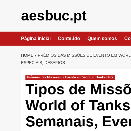
Skip
to
aesbuc.pt
content
Página inicial
Conteúdo
Quem somos
Co
HOME
PRÉMIOS DAS MISSÕES DE EVENTO EM WORLD
ESPECIAIS, DESAFIOS
Prémios das Missões de Evento em World of Tanks Blitz
Tipos de Miss
World of Tanks 
Semanais, Even