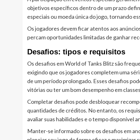
objetivos específicos dentro de um prazo defi
especiais ou moeda única do jogo, tornando e
Os jogadores devem ficar atentos aos anúncios
percam oportunidades limitadas de ganhar rec
Desafios: tipos e requisitos
Os desafios em World of Tanks Blitz são freq
exigindo que os jogadores completem uma série
de um período prolongado. Esses desafios pode
vitórias ou ter um bom desempenho em classes
Completar desafios pode desbloquear recompen
quantidades de créditos. No entanto, os requi
avaliar suas habilidades e o tempo disponível
Manter-se informado sobre os desafios em and
planejar seu jogo de forma eficaz e maximizar 