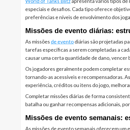
World of Tanks Blitz
apresenta vários tipos de 
especiais e desafios. Cada tipo oferece objet
preferências e níveis de envolvimento dos jog
Missões de evento diárias: estr
As missões
de evento
diárias são projetadas pa
tarefas específicas a serem completadas a cad
causar uma certa quantidade de dano, vencer b
Os jogadores geralmente podem completar es
tornando-as acessíveis e recompensadoras. A
experiência, créditos ou itens do jogo, melhora
Completar missões diárias de forma consistent
batalha ou ganhar recompensas adicionais, por 
Missões de evento semanais: es
As missões de evento semanais oferecem um e