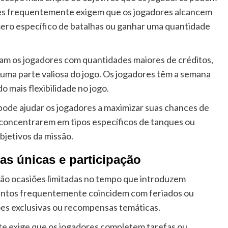
sões frequentemente exigem que os jogadores alcancem
ero específico de batalhas ou ganhar uma quantidade
 os jogadores com quantidades maiores de créditos,
uma parte valiosa do jogo. Os jogadores têm a semana
o mais flexibilidade no jogo.
pode ajudar os jogadores a maximizar suas chances de
 concentrarem em tipos específicos de tanques ou
bjetivos da missão.
cas únicas e participação
são ocasiões limitadas no tempo que introduzem
ventos frequentemente coincidem com feriados ou
ões exclusivas ou recompensas temáticas.
te exige que os jogadores completem tarefas ou