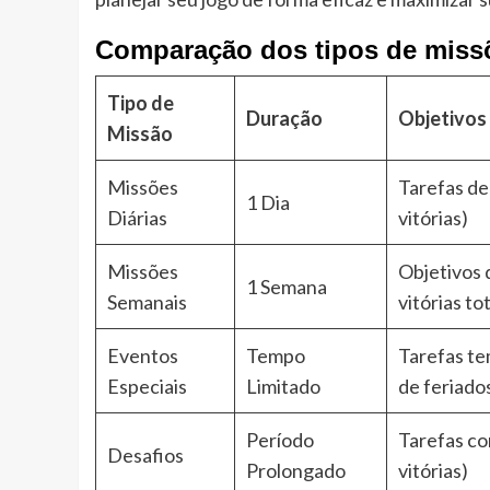
Comparação dos tipos de miss
Tipo de
Duração
Objetivos
Missão
Missões
Tarefas de 
1 Dia
Diárias
vitórias)
Missões
Objetivos d
1 Semana
Semanais
vitórias tot
Eventos
Tempo
Tarefas tem
Especiais
Limitado
de feriado
Período
Tarefas co
Desafios
Prolongado
vitórias)