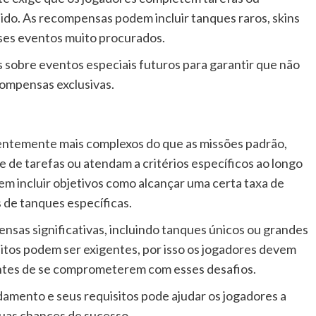
nido. As recompensas podem incluir tanques raros, skins
sses eventos muito procurados.
 sobre eventos especiais futuros para garantir que não
ompensas exclusivas.
uentemente mais complexos do que as missões padrão,
 de tarefas ou atendam a critérios específicos ao longo
m incluir objetivos como alcançar uma certa taxa de
 de tanques específicas.
sas significativas, incluindo tanques únicos ou grandes
sitos podem ser exigentes, por isso os jogadores devem
 antes de se comprometerem com esses desafios.
amento e seus requisitos pode ajudar os jogadores a
suas chances de sucesso.