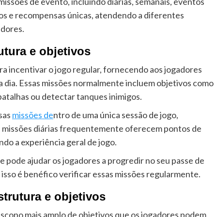
missões de evento, incluindo diárias, semanais, eventos
ivos e recompensas únicas, atendendo a diferentes
adores.
utura e objetivos
ra incentivar o jogo regular, fornecendo aos jogadores
a dia. Essas missões normalmente incluem objetivos como
atalhas ou detectar tanques inimigos.
sas
missões de
ntro de uma única sessão de jogo,
s missões diárias frequentemente oferecem pontos de
ndo a experiência geral de jogo.
e pode ajudar os jogadores a progredir no seu passe de
isso é benéfico verificar essas missões regularmente.
trutura e objetivos
scopo mais amplo de objetivos que os jogadores podem